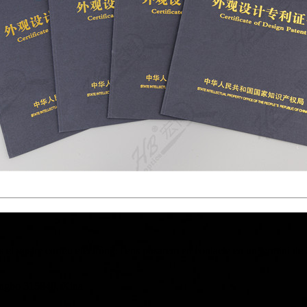
os el vostre correu electrònic i ens posarem en contacte en un termini de
ingbo 315040, Xina