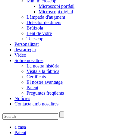
Mini microscopi
Microscopi portàtil
Microscopi digital
Làmpada d'augment
Detector de diners
Brúixola
Lent de vidre
Telescopi
Personalitzat
descarregar
Vídeo
Sobre nosaltres
La nostra història
Visita a la fàbrica
Certificats
El nostre avantatge
Patent
Preguntes freqüents
Notícies
Contacta amb nosaltres
a casa
Patent