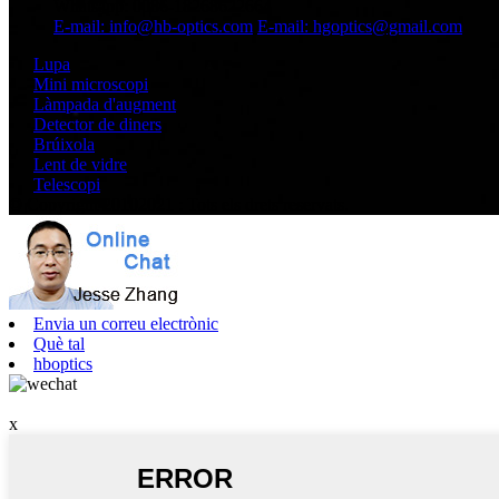
Whatsapp: 0086-18268622664
E-mail: info@hb-optics.com
E-mail: hgoptics@gmail.com
Lupa
Mini microscopi
Làmpada d'augment
Detector de diners
Brúixola
Lent de vidre
Telescopi
© Copyright 20102021 : Tots els drets reservats.
Envia un correu electrònic
Què tal
hboptics
x