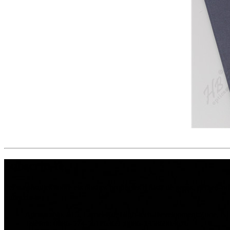
Subscriu-te
Per a consultes sobre els nostres productes o llista de preus, deixeu-n
Subscriu-te
Adreça: No. 515, Lamei Rd, High-tech Development Zone, N
Telèfon: 0086-574-56176369 ;0086-13586903676