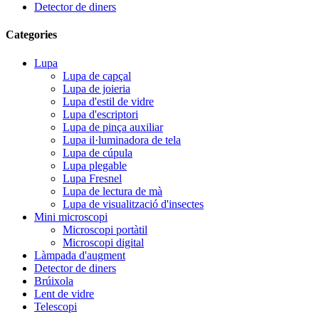
Detector de diners
Categories
Lupa
Lupa de capçal
Lupa de joieria
Lupa d'estil de vidre
Lupa d'escriptori
Lupa de pinça auxiliar
Lupa il·luminadora de tela
Lupa de cúpula
Lupa plegable
Lupa Fresnel
Lupa de lectura de mà
Lupa de visualització d'insectes
Mini microscopi
Microscopi portàtil
Microscopi digital
Làmpada d'augment
Detector de diners
Brúixola
Lent de vidre
Telescopi