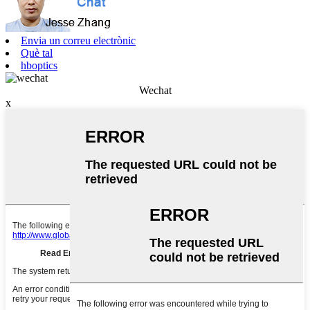
Envia un correu electrònic
Què tal
hboptics
Wechat
x