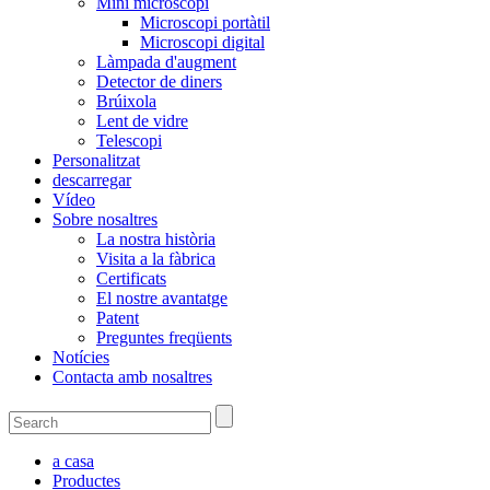
Mini microscopi
Microscopi portàtil
Microscopi digital
Làmpada d'augment
Detector de diners
Brúixola
Lent de vidre
Telescopi
Personalitzat
descarregar
Vídeo
Sobre nosaltres
La nostra història
Visita a la fàbrica
Certificats
El nostre avantatge
Patent
Preguntes freqüents
Notícies
Contacta amb nosaltres
a casa
Productes