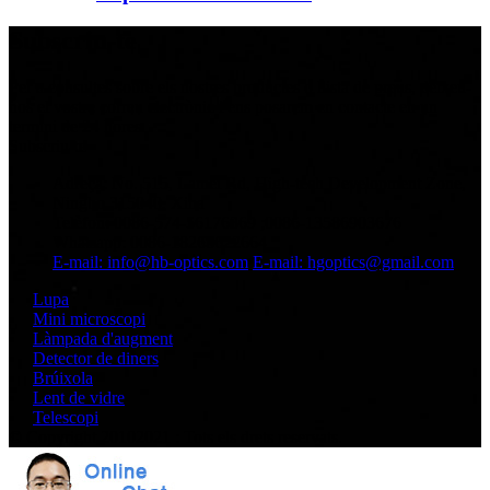
Subscriu-te
Per a consultes sobre els nostres productes o llista de preus, deixeu-
nos el vostre correu electrònic i ens posarem en contacte en un
termini de 24 hores.
Subscriu-te
Adreça: No. 515, Lamei Rd, High-tech Development Zone,
Ningbo 315040, Xina
Telèfon: 0086-574-56176369 ;0086-13586903676
Whatsapp: 0086-18268622664
E-mail: info@hb-optics.com
E-mail: hgoptics@gmail.com
Lupa
Mini microscopi
Làmpada d'augment
Detector de diners
Brúixola
Lent de vidre
Telescopi
© Copyright 20102021 : Tots els drets reservats.