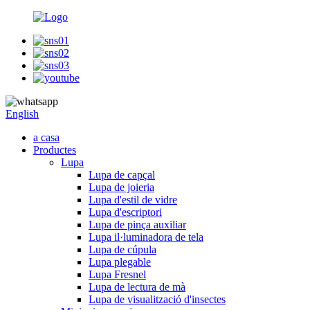
English
a casa
Productes
Lupa
Lupa de capçal
Lupa de joieria
Lupa d'estil de vidre
Lupa d'escriptori
Lupa de pinça auxiliar
Lupa il·luminadora de tela
Lupa de cúpula
Lupa plegable
Lupa Fresnel
Lupa de lectura de mà
Lupa de visualització d'insectes